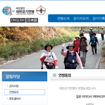
연맹소개
걷기지도자
걷기기록
ENGLISH
日本語
대한걷기연맹의 연맹동정입니다.
일본 이이다시 야마비코마
사무처