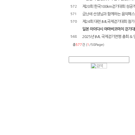
제20회 한국100km걷기대회 성공
572
금난새 선생님과 함께하는 음악페스
571
제24회 대련 IML국제걷기대회 참가
570
일본 이이다시 야마비코마치 걷기대회 
2025년 IML 국제걷기연맹 총회 & 
568
총
577
건 (
1
/58Page)