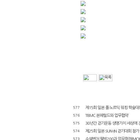
제15회 일본 폴·노르딕 워킹 학술대회(
577
TBMC 본헤럴드와 업무협약
576
30년간 걷기운동 생명가치 세상에 
575
제25회 일본 SUN-IN 걷기대회 참가
574
소셜벤처 웰빙200과 업무협정(MOU
573