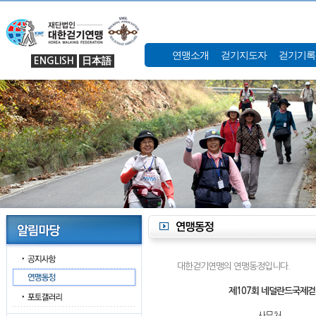
연맹소개
걷기지도자
걷기기록
ENGLISH
日本語
대한걷기연맹의 연맹동정입니다.
제107회 네덜란드국제걷기대
사무처