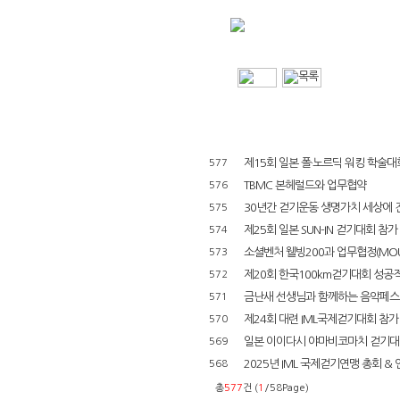
제15회 일본 폴·노르딕 워킹 학술대회(
577
TBMC 본헤럴드와 업무협약
576
30년간 걷기운동 생명가치 세상에 
575
제25회 일본 SUN-IN 걷기대회 참가
574
소셜벤처 웰빙200과 업무협정(MOU
573
제20회 한국100km걷기대회 성공
572
금난새 선생님과 함께하는 음악페스
571
제24회 대련 IML국제걷기대회 참가
570
일본 이이다시 야마비코마치 걷기대회 
569
2025년 IML 국제걷기연맹 총회 & 
568
총
577
건 (
1
/58Page)