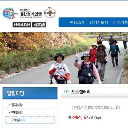
연맹소개
걷기지도자
걷기기록
ENGLISH
日本語
대한걷기연맹의 포토갤러리입니다.
총
448
건,
6
/ 38 Page