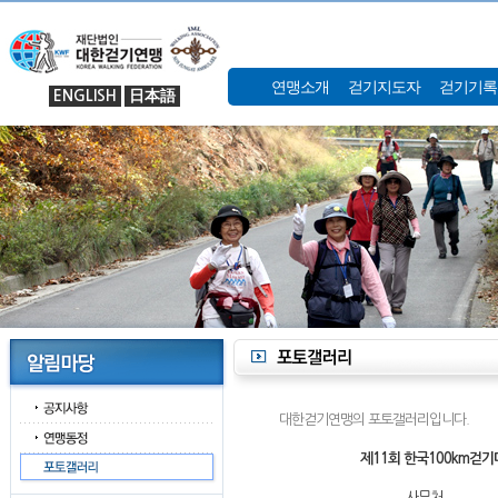
연맹소개
걷기지도자
걷기기록
ENGLISH
日本語
대한걷기연맹의 포토갤러리입니다.
제11회 한국100km걷기대
사무처