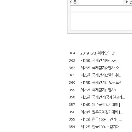
이름 :
비번 
2019 KWF 워커인의 밤
364
제25회 국제걷기(Farew...
363
제25회 국제걷기(2일차-소...
362
제25회 국제걷기(2일차-횡...
361
제25회 국제걷기(네덜란드전...
360
제25회 국제걷기(1일차)
359
제25회 국제걷기(국제친교의...
358
제24회 원주국제걷기대회 [...
357
제24회 원주국제걷기대회 [...
356
제12회 한국100km걷기대...
355
제12회 한국100km걷기대...
354