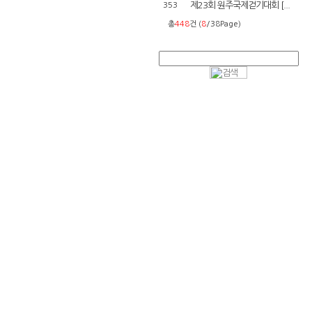
제23회 원주국제걷기대회 [...
353
총
448
건 (
8
/38Page)