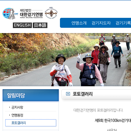
연맹소개
걷기지도자
걷기기록
ENGLISH
日本語
대한걷기연맹의 포토갤러리입니다.
제9회 한국100km걷기대회
사무처