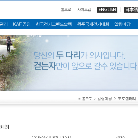
ENGLISH
日本語
홈으로
사이트맵
관리
KWF 공인
한국걷기그랜드슬램
원주국제걷기대회
알림마당
참여마당
 [3]
2015-08-18 오후 1:39:31
4339