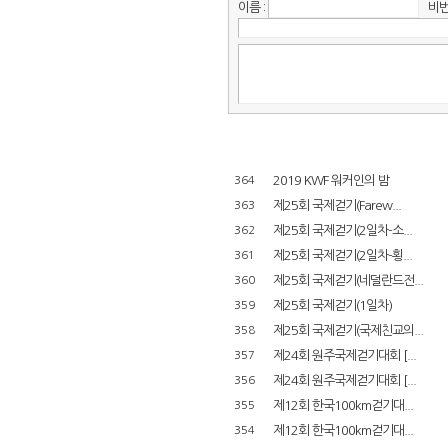
이름 :
비번 
2019 KWF 워커인의 밤
364
제25회 국제걷기(Farew...
363
제25회 국제걷기(2일차-소...
362
제25회 국제걷기(2일차-횡...
361
제25회 국제걷기(네덜란드전...
360
제25회 국제걷기(1일차)
359
제25회 국제걷기(국제친교의...
358
제24회 원주국제걷기대회 [...
357
제24회 원주국제걷기대회 [...
356
제12회 한국100km걷기대...
355
제12회 한국100km걷기대...
354