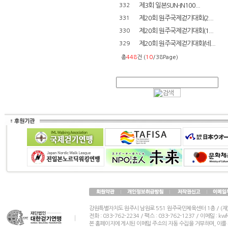
제3회 일본SUN-IN100...
332
제20회 원주국제걷기대회(2...
331
제20회 원주국제걷기대회(1...
330
제20회 원주국제걷기대회(네...
329
총
448
건 (
10
/38Page)
강원특별자치도 원주시 남원로 551 원주국민체육센터 1층 / (
전화 : 033-762-2234 / 팩스 : 033-762-1237 / 이메일 : k
본 홈페이지에 게시된 이메일 주소의 자동 수집을 거부하며, 이를