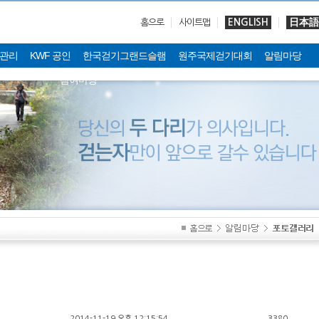
ENGLISH
日本語
홈으로
사이트맵
관리
KWF 공인
한국걷기그랜드슬램
원주국제걷기대회
알림마당
참여마당
2014-11-19 오후 12:15:54
3380