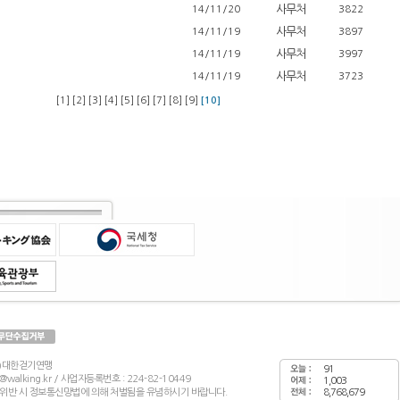
사무처
14/11/20
3822
사무처
14/11/19
3897
사무처
14/11/19
3997
사무처
14/11/19
3723
[1]
[2]
[3]
[4]
[5]
[6]
[7]
[8]
[9]
[10]
재)대한걷기연맹
91
wf@walking.kr / 사업자등록번호 : 224-82-10449
1,003
 위반 시 정보통신망법에 의해 처벌됨을 유념하시기 바랍니다.
8,768,679