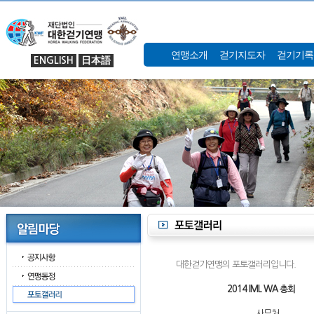
연맹소개
걷기지도자
걷기기록
ENGLISH
日本語
대한걷기연맹의 포토갤러리입니다.
2014 IML WA 총회
사무처