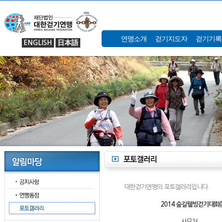
연맹소개
걷기지도자
걷기기록
ENGLISH
日本語
대한걷기연맹의 포토갤러리입니다.
2014 숲길웰빙걷기대회(
사무처