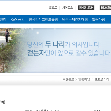
ENGLISH
日本語
홈으로
사이트맵
관리
KWF 공인
한국걷기그랜드슬램
원주국제걷기대회
알림마당
참여마당
8차)
2014-11-12 오전 11:19:59
3614