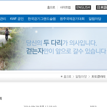
ENGLISH
日本語
홈으로
사이트맵
관리
KWF 공인
한국걷기그랜드슬램
원주국제걷기대회
알림마당
참여마당
회
2014-09-29 오후 12:33:40
3853