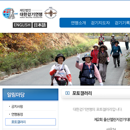
연맹소개
걷기지도자
걷기기록
ENGLISH
日本語
대한걷기연맹의 포토갤러리입니다.
제2회 울산첼린지걷기대
사무처