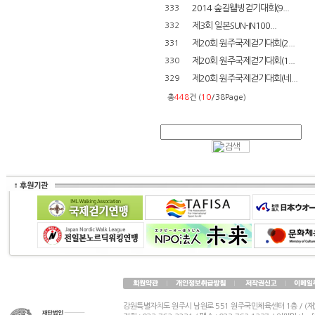
2014 숲길웰빙걷기대회(9...
333
제3회 일본SUN-IN100...
332
제20회 원주국제걷기대회(2...
331
제20회 원주국제걷기대회(1...
330
제20회 원주국제걷기대회(네...
329
총
448
건 (
10
/38Page)
강원특별자치도 원주시 남원로 551 원주국민체육센터 1층 / (