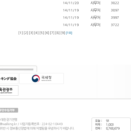
사무처
14/11/20
3822
사무처
14/11/19
3897
사무처
14/11/19
3997
사무처
14/11/19
3722
[1]
[2]
[3]
[4]
[5]
[6]
[7]
[8]
[9]
[10]
재)대한걷기연맹
91
wf@walking.kr / 사업자등록번호 : 224-82-10449
1,003
 위반 시 정보통신망법에 의해 처벌됨을 유념하시기 바랍니다.
8,768,679