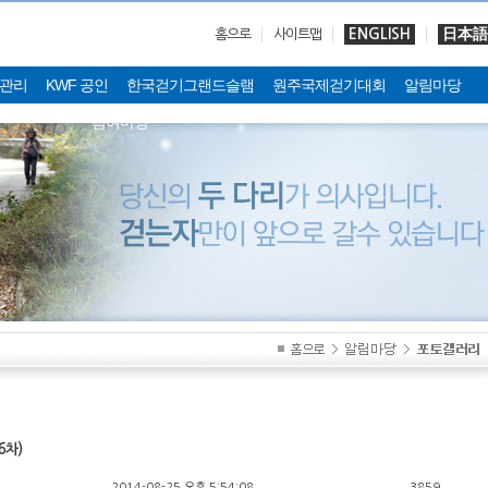
ENGLISH
日本語
홈으로
사이트맵
관리
KWF 공인
한국걷기그랜드슬램
원주국제걷기대회
알림마당
참여마당
6차)
2014-08-25 오후 5:54:08
3859