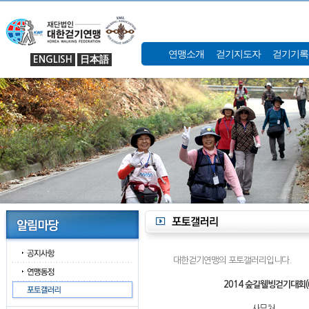
연맹소개
걷기지도자
걷기기록
ENGLISH
日本語
대한걷기연맹의 포토갤러리입니다.
2014 숲길웰빙걷기대회(
사무처