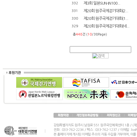
제3회 일본SUN-IN100...
332
제20회 원주국제걷기대회(2...
331
제20회 원주국제걷기대회(1...
330
제20회 원주국제걷기대회(네...
329
총
448
건 (
10
/38Page)
강원특별자치도 원주시 남원로 551 원주국민체육센터 1층 / (
전화 : 033-762-2234 / 팩스 : 033-762-1237 / 이메일 : k
본 홈페이지에 게시된 이메일 주소의 자동 수집을 거부하며, 이를